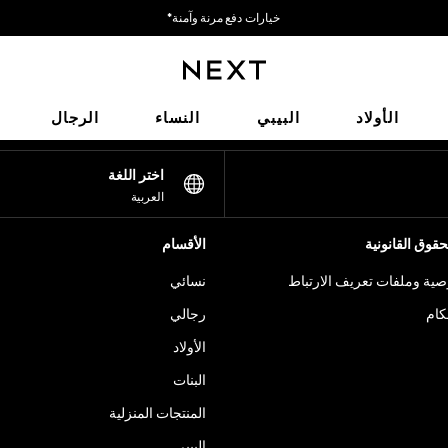
خيارات دفع مرنة وآمنة*
نحن نقبل
شبكاتنا الاجتماعية
الأولاد
البيبي
النساء
الرجال
اختر اللغة
العربية
قوق القانونية
الأقسام
ية وملفات تعريف الارتباط
نسائي
كام
رجالي
الأولاد
البنات
المنتجات المنزلية
البيبي