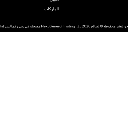
الماركات
صالح 2026 Next General Trading FZE. مسجلة في دبي. رقم الشركة 57324021