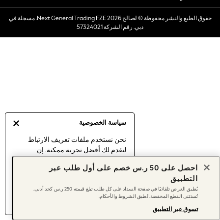
Dresses
حقوق الطبع والنشر محفوظة © لصالح 2026 Next General Trading FZE. مسجلة في
Occasionwear
دبي. رقم الشركة 57324021
Sets & Outfits
Linen Collection
Swimwear & Beachwear
Tops & T-Shirts
Sandals & Sliders
Jumpsuits & Playsuits
Shorts & Skirts
Sun Safe
سياسة الخصوصية
Sun Hats & Caps
Sunglasses
نحن نستخدم ملفات تعريف الارتباط
لنقدم لك أفضل تجربة ممكنة. إن
Women's Holiday Shop
استمرارك في استخدام موقعنا يعني
Women's Travel Styles
احصل على 50 ر.س خصم على أول طلب عبر
موافقتك على استخدامنا لملفات تعريف
Dresses
التطبيق
الارتباط.
Occasionwear
يُطبق العرض تلقائيًا في صفحة السداد على كل طلب تبلغ قيمته 250 ر.س كحد أدنى.
اكتشف المزيد
عن إدارة إعدادات ملفات
تُستثنى القطع المخفضة. تُطبق الشروط والأحكام.
Linen Collection
تعريف الارتباط (الكوكيز).
Tops & T-Shirts
تسوق عبر التطبيق