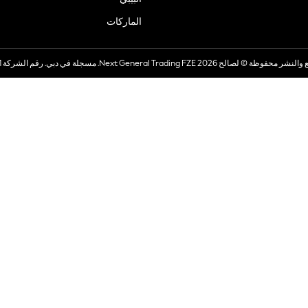
الماركات
صالح 2026 Next General Trading FZE. مسجلة في دبي. رقم الشركة 57324021