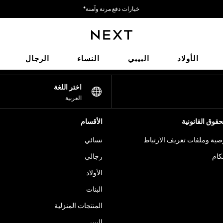
خيارات دفع مرنة وآمنة*
نحن نقبل
شبكاتنا الاجتماعية
الأولاد
البيبي
النساء
الرجال
اختر اللغة
العربية
قوق القانونية
الأقسام
ية وملفات تعريف الارتباط
نسائي
كام
رجالي
الأولاد
البنات
المنتجات المنزلية
البيبي