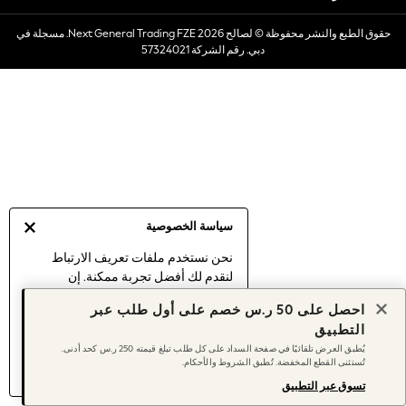
Dresses
حقوق الطبع والنشر محفوظة © لصالح 2026 Next General Trading FZE. مسجلة في
Occasionwear
دبي. رقم الشركة 57324021
Sets & Outfits
Linen Collection
Swimwear & Beachwear
Tops & T-Shirts
Sandals & Sliders
Jumpsuits & Playsuits
Shorts & Skirts
Sun Safe
سياسة الخصوصية
Sun Hats & Caps
Sunglasses
نحن نستخدم ملفات تعريف الارتباط
لنقدم لك أفضل تجربة ممكنة. إن
Women's Holiday Shop
استمرارك في استخدام موقعنا يعني
Women's Travel Styles
احصل على 50 ر.س خصم على أول طلب عبر
موافقتك على استخدامنا لملفات تعريف
Dresses
التطبيق
الارتباط.
Occasionwear
يُطبق العرض تلقائيًا في صفحة السداد على كل طلب تبلغ قيمته 250 ر.س كحد أدنى.
اكتشف المزيد
عن إدارة إعدادات ملفات
تُستثنى القطع المخفضة. تُطبق الشروط والأحكام.
Linen Collection
تعريف الارتباط (الكوكيز).
Tops & T-Shirts
تسوق عبر التطبيق