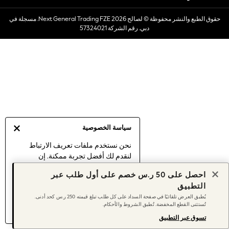
Dresses
حقوق الطبع والنشر محفوظة © لصالح 2026 Next General Trading FZE. مسجلة في
Occasionwear
دبي. رقم الشركة 57324021
Sets & Outfits
Linen Collection
Swimwear & Beachwear
Tops & T-Shirts
Sandals & Sliders
Jumpsuits & Playsuits
Shorts & Skirts
Sun Safe
سياسة الخصوصية
Sun Hats & Caps
Sunglasses
نحن نستخدم ملفات تعريف الارتباط
لنقدم لك أفضل تجربة ممكنة. إن
Women's Holiday Shop
استمرارك في استخدام موقعنا يعني
Women's Travel Styles
احصل على 50 ر.س خصم على أول طلب عبر
موافقتك على استخدامنا لملفات تعريف
Dresses
التطبيق
الارتباط.
Occasionwear
يُطبق العرض تلقائيًا في صفحة السداد على كل طلب تبلغ قيمته 250 ر.س كحد أدنى.
اكتشف المزيد
عن إدارة إعدادات ملفات
تُستثنى القطع المخفضة. تُطبق الشروط والأحكام.
Linen Collection
تعريف الارتباط (الكوكيز).
Tops & T-Shirts
تسوق عبر التطبيق