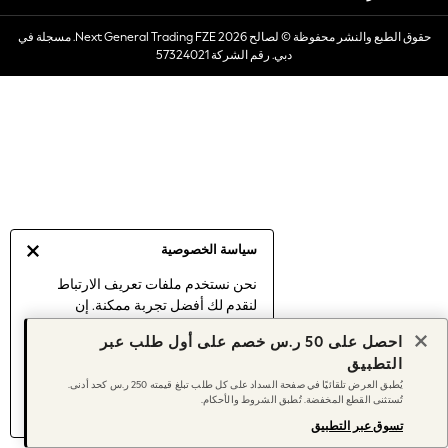
Dresses
حقوق الطبع والنشر محفوظة © لصالح 2026 Next General Trading FZE. مسجلة في
Occasionwear
دبي. رقم الشركة 57324021
Sets & Outfits
Linen Collection
Swimwear & Beachwear
Tops & T-Shirts
Sandals & Sliders
Jumpsuits & Playsuits
Shorts & Skirts
Sun Safe
سياسة الخصوصية
Sun Hats & Caps
Sunglasses
نحن نستخدم ملفات تعريف الارتباط
لنقدم لك أفضل تجربة ممكنة. إن
Women's Holiday Shop
استمرارك في استخدام موقعنا يعني
Women's Travel Styles
احصل على 50 ر.س خصم على أول طلب عبر
موافقتك على استخدامنا لملفات تعريف
Dresses
التطبيق
الارتباط.
Occasionwear
يُطبق العرض تلقائيًا في صفحة السداد على كل طلب تبلغ قيمته 250 ر.س كحد أدنى.
اكتشف المزيد
عن إدارة إعدادات ملفات
تُستثنى القطع المخفضة. تُطبق الشروط والأحكام.
Linen Collection
تعريف الارتباط (الكوكيز).
Tops & T-Shirts
تسوق عبر التطبيق