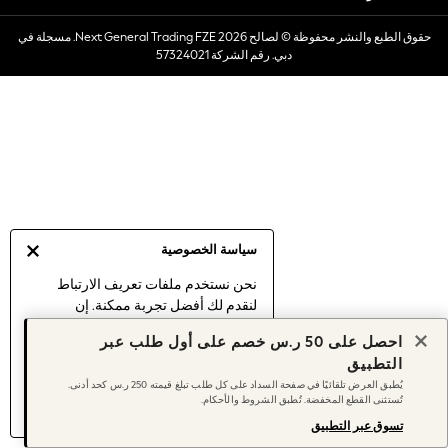
Dresses
حقوق الطبع والنشر محفوظة © لصالح 2026 Next General Trading FZE. مسجلة في
Occasionwear
دبي. رقم الشركة 57324021
Sets & Outfits
Linen Collection
Swimwear & Beachwear
Tops & T-Shirts
Sandals & Sliders
Jumpsuits & Playsuits
Shorts & Skirts
Sun Safe
سياسة الخصوصية
Sun Hats & Caps
Sunglasses
نحن نستخدم ملفات تعريف الارتباط
لنقدم لك أفضل تجربة ممكنة. إن
Women's Holiday Shop
استمرارك في استخدام موقعنا يعني
Women's Travel Styles
احصل على 50 ر.س خصم على أول طلب عبر
موافقتك على استخدامنا لملفات تعريف
Dresses
التطبيق
الارتباط.
Occasionwear
يُطبق العرض تلقائيًا في صفحة السداد على كل طلب تبلغ قيمته 250 ر.س كحد أدنى.
اكتشف المزيد
عن إدارة إعدادات ملفات
تُستثنى القطع المخفضة. تُطبق الشروط والأحكام.
Linen Collection
تعريف الارتباط (الكوكيز).
Tops & T-Shirts
تسوق عبر التطبيق