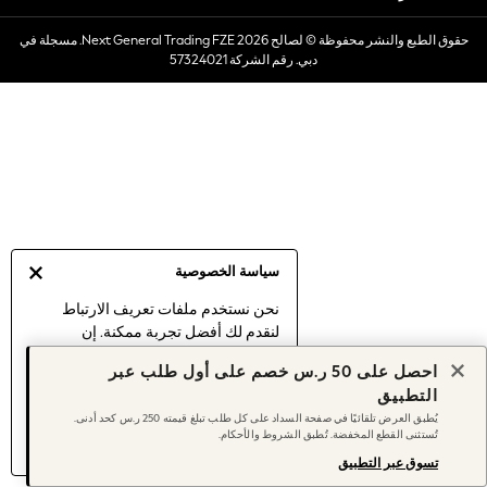
Dresses
حقوق الطبع والنشر محفوظة © لصالح 2026 Next General Trading FZE. مسجلة في
Occasionwear
دبي. رقم الشركة 57324021
Sets & Outfits
Linen Collection
Swimwear & Beachwear
Tops & T-Shirts
Sandals & Sliders
Jumpsuits & Playsuits
Shorts & Skirts
Sun Safe
سياسة الخصوصية
Sun Hats & Caps
Sunglasses
نحن نستخدم ملفات تعريف الارتباط
لنقدم لك أفضل تجربة ممكنة. إن
Women's Holiday Shop
استمرارك في استخدام موقعنا يعني
Women's Travel Styles
احصل على 50 ر.س خصم على أول طلب عبر
موافقتك على استخدامنا لملفات تعريف
Dresses
التطبيق
الارتباط.
Occasionwear
يُطبق العرض تلقائيًا في صفحة السداد على كل طلب تبلغ قيمته 250 ر.س كحد أدنى.
اكتشف المزيد
عن إدارة إعدادات ملفات
تُستثنى القطع المخفضة. تُطبق الشروط والأحكام.
Linen Collection
تعريف الارتباط (الكوكيز).
Tops & T-Shirts
تسوق عبر التطبيق