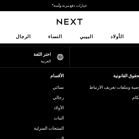
خيارات دفع مرنة وآمنة*
نحن نقبل
شبكاتنا الاجتماعية
الأولاد
البيبي
النساء
الرجال
اختر اللغة
العربية
قوق القانونية
الأقسام
ية وملفات تعريف الارتباط
نسائي
كام
رجالي
الأولاد
البنات
المنتجات المنزلية
البيبي