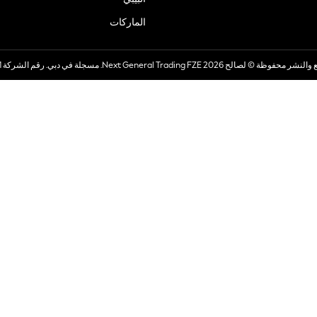
الماركات
صالح 2026 Next General Trading FZE. مسجلة في دبي. رقم الشركة 57324021