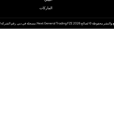
الماركات
صالح 2026 Next General Trading FZE. مسجلة في دبي. رقم الشركة 57324021