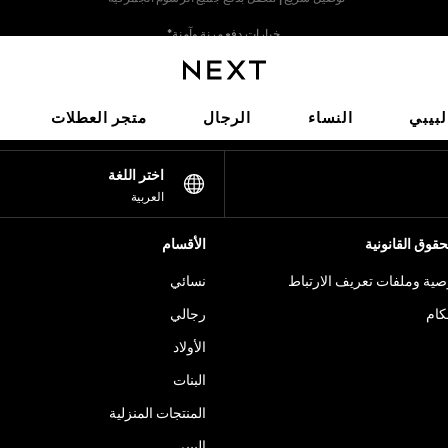
خيارات دفع مرنة وآمنة*
نحن نقبل
شبكاتنا الاجتماعية
لبيبي
النساء
الرجال
متجر العطلات
اختر اللغة
العربية
قوق القانونية
الأقسام
ية وملفات تعريف الارتباط
نسائي
كام
رجالي
الأولاد
البنات
المنتجات المنزلية
البيبي