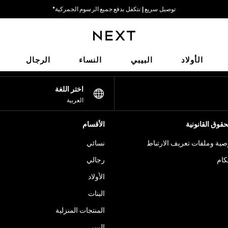
توصيل سريع | نتكفل بدفع جميع الرسوم الجمركية*
خيارات دفع مرنة وآمنة*
شبكاتنا الاجتماعية
الأولاد
البيبي
النساء
الرجال
اختر اللغة
العربية
قوق القانونية
الأقسام
ية وملفات تعريف الارتباط
نسائي
كام
رجالي
الأولاد
البنات
المنتجات المنزلية
البيبي