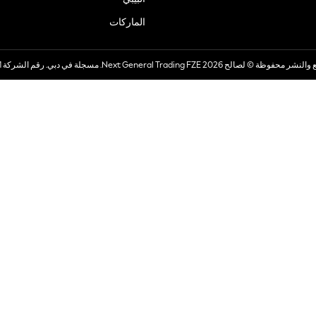
الماركات
صالح 2026 Next General Trading FZE. مسجلة في دبي. رقم الشركة 57324021