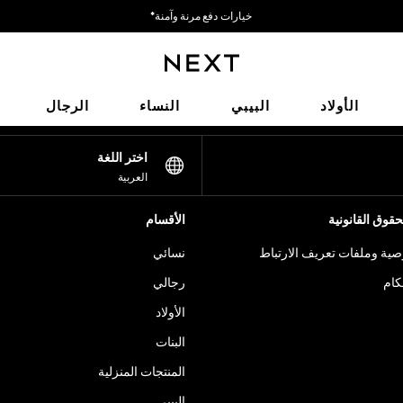
خيارات دفع مرنة وآمنة*
نحن نقبل
شبكاتنا الاجتماعية
الأولاد
البيبي
النساء
الرجال
اختر اللغة
العربية
قوق القانونية
الأقسام
ية وملفات تعريف الارتباط
نسائي
كام
رجالي
الأولاد
البنات
المنتجات المنزلية
البيبي