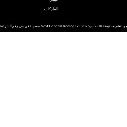
الماركات
صالح 2026 Next General Trading FZE. مسجلة في دبي. رقم الشركة 57324021