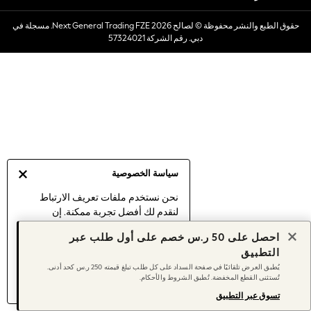
Dresses
حقوق الطبع والنشر محفوظة © لصالح 2026 Next General Trading FZE. مسجلة في
Occasionwear
دبي. رقم الشركة 57324021
Sets & Outfits
Linen Collection
Swimwear & Beachwear
Tops & T-Shirts
Sandals & Sliders
Jumpsuits & Playsuits
Shorts & Skirts
Sun Safe
سياسة الخصوصية
Sun Hats & Caps
Sunglasses
نحن نستخدم ملفات تعريف الارتباط
لنقدم لك أفضل تجربة ممكنة. إن
Women's Holiday Shop
استمرارك في استخدام موقعنا يعني
Women's Travel Styles
احصل على 50 ر.س خصم على أول طلب عبر
موافقتك على استخدامنا لملفات تعريف
Dresses
التطبيق
الارتباط.
Occasionwear
يُطبق العرض تلقائيًا في صفحة السداد على كل طلب تبلغ قيمته 250 ر.س كحد أدنى.
اكتشف المزيد
عن إدارة إعدادات ملفات
تُستثنى القطع المخفضة. تُطبق الشروط والأحكام.
Linen Collection
تعريف الارتباط (الكوكيز).
Tops & T-Shirts
تسوق عبر التطبيق