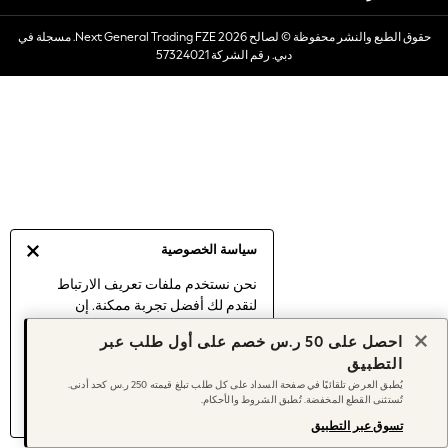
Dresses
حقوق الطبع والنشر محفوظة © لصالح 2026 Next General Trading FZE. مسجلة في
Occasionwear
دبي. رقم الشركة 57324021
Sets & Outfits
Linen Collection
Swimwear & Beachwear
Tops & T-Shirts
Sandals & Sliders
Jumpsuits & Playsuits
Shorts & Skirts
Sun Safe
سياسة الخصوصية
Sun Hats & Caps
Sunglasses
نحن نستخدم ملفات تعريف الارتباط
لنقدم لك أفضل تجربة ممكنة. إن
Women's Holiday Shop
استمرارك في استخدام موقعنا يعني
Women's Travel Styles
احصل على 50 ر.س خصم على أول طلب عبر
موافقتك على استخدامنا لملفات تعريف
Dresses
التطبيق
الارتباط.
Occasionwear
يُطبق العرض تلقائيًا في صفحة السداد على كل طلب تبلغ قيمته 250 ر.س كحد أدنى.
اكتشف المزيد
عن إدارة إعدادات ملفات
تُستثنى القطع المخفضة. تُطبق الشروط والأحكام.
Linen Collection
تعريف الارتباط (الكوكيز).
Tops & T-Shirts
تسوق عبر التطبيق