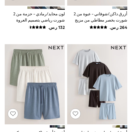
Baker by Ted Baker
Boden
أزرق داكن/شوفاني - عبوة من 2
لون محايد/رمادي - حزمة من 2
Lipsy
Love & Roses
شورت بخصر مطاطي من مزيج
شورت رياضي بتصميم العروة
Mint Velvet
الكتان
الحلقية
Monsoon
River Island
SCHOOWEAR
All Boys Schoolwear
Shoes
Trousers
Shorts
Shirts
Polo Shirts
Sweatshirts & Jumpers
Coats & Jackets
Underwear
Socks
Multipacks
All Boys Sport & Swimwear
Trainers & Pumps
Swimwear
Tops
Shorts