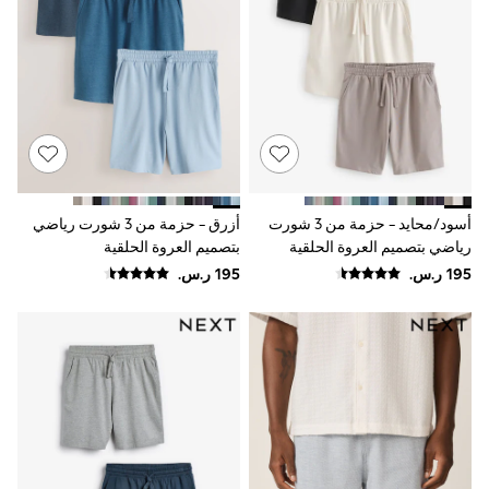
9-11 years
12-14 years
15+ years
All Clothing
Coats & Jackets
Dresses
Holiday Shop
Jeans
Jumpsuits & Playsuits
All Girl's New In
Kid's Top Picks
أسود/محايد - حزمة من 3 شورت
أزرق - حزمة من 3 شورت رياضي
Top & Bottom Sets
رياضي بتصميم العروة الحلقية
بتصميم العروة الحلقية
Summer Dresses
Polka Dots
THE SET
Knitwear
Loungewear
Nightwear & Pyjamas
Occasionwear
Pants & Leggings
Schoolwear
Sets & Outfits
Shirts & Blouses
Shorts & Skirts