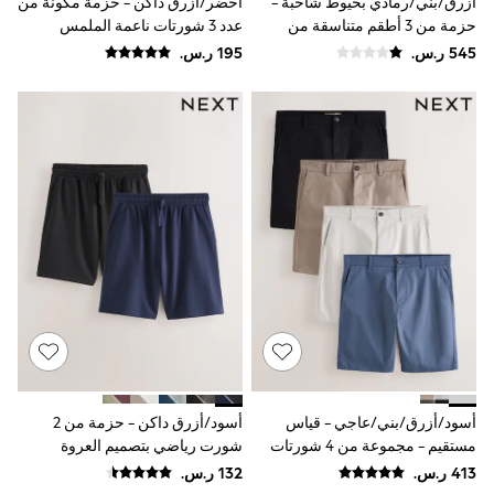
أزرق/بني/رمادي بخيوط شاحبة -
أخضر/أزرق داكن - حزمة مكونة من
Joggers
حزمة من 3 أطقم متناسقة من
عدد 3 شورتات ناعمة الملمس
adidas
تيشِرت وشورت
Nike
All Girls Schoolwear
Shoes
Dresses
Trousers
Skirts
Shirts
Polo Shirts
Sweatshirts
Cardigans
Coats & Jackets
Underwear
Socks & Tights
Multipacks
All Girls Sports & Swimwear
Trainers & Pumps
Swimwear
Tops
أسود/أزرق/بني/عاجي - قياس
أسود/أزرق داكن - حزمة من 2
Leggings
مستقيم - مجموعة من 4 شورتات
شورت رياضي بتصميم العروة
Shorts
تشينو بتصميم قابل للتمدد
الحلقية
Joggers