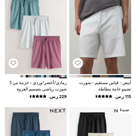
Smiggle
Eastpak
Bags & Backpacks
Caps
Belts
Jumpers
Polo Shirts
All Girls Sports & Swimwear
T-Shirts
Bags & Backpacks
Lunchboxes
Caps
Bags
Blouses
أبيض - قياس مستقيم - شورت
رمادي/أخضر/وردي - حزمة من 3
Shirts
تشينو خامة مطاطة
شورت رياضي بتصميم العروة
Polo Shirts
الحلقية
GIRLS
E-Gift Card
New In
جديدنا
New In from Next
0-2 years
3-5 years
6-8 years