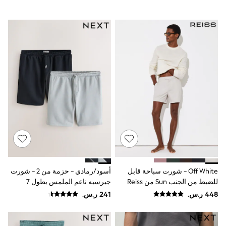
adidas
Nike
Shop All
Shoes
Coats & Jackets
Bags & Accessories
Shirts
Polo Shirts
Shop all
Shoes
Coats & Jackets
Bags
Polo Shirts
Blue
Black
White
Grey
Green
Off White - شورت سباحة قابل
أسود/رمادي - حزمة من 2 - شورت
Red
للضبط من الجنب Sun من Reiss
جيرسيه ناعم الملمس بطول 7
All Branded Schoolwear
بوصات
adidas
Nike
Clarks
Start Rite