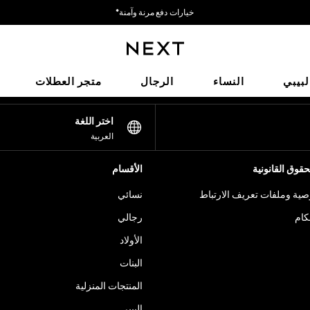
خيارات دفع مرنة وآمنة*
نحن نقبل
شبكاتنا الاجتماعية
لبيبي
النساء
الرجال
متجر العطلات
اختر اللغة
العربية
قوق القانونية
الأقسام
ية وملفات تعريف الارتباط
نسائي
كام
رجالي
الأولاد
البنات
المنتجات المنزلية
البيبي