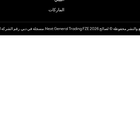
الماركات
صالح 2026 Next General Trading FZE. مسجلة في دبي. رقم الشركة 57324021