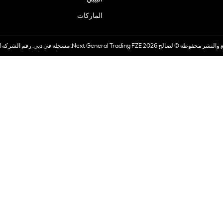
الماركات
صالح 2026 Next General Trading FZE. مسجلة في دبي. رقم الشركة 57324021