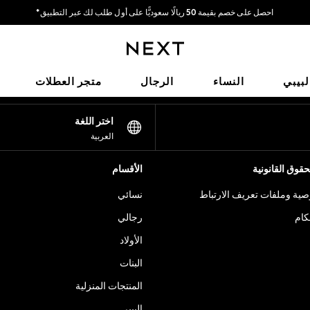
احصل على خصم بقيمة 50 ريالًا سعوديًّا على أول طلب لك عبر التطبيق*
توصيل سريع | نتكفل بدفع جميع الرسوم الجمركية*
شبكاتنا الاجتماعية
لبيبي
النساء
الرجال
متجر العطلات
اختر اللغة
العربية
قوق القانونية
الأقسام
ية وملفات تعريف الارتباط
نسائي
كام
رجالي
الأولاد
البنات
المنتجات المنزلية
البيبي