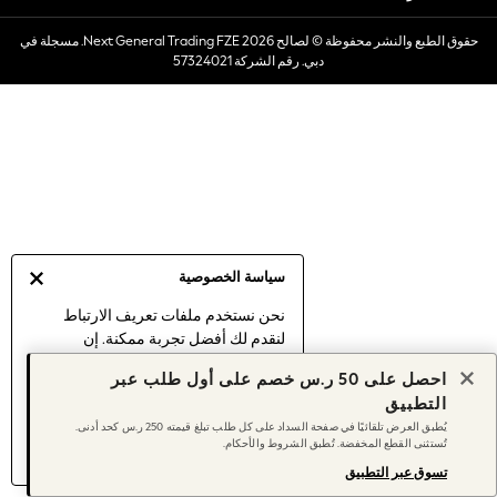
Dresses
حقوق الطبع والنشر محفوظة © لصالح 2026 Next General Trading FZE. مسجلة في
Occasionwear
دبي. رقم الشركة 57324021
Sets & Outfits
Linen Collection
Swimwear & Beachwear
Tops & T-Shirts
Sandals & Sliders
Jumpsuits & Playsuits
Shorts & Skirts
Sun Safe
سياسة الخصوصية
Sun Hats & Caps
Sunglasses
نحن نستخدم ملفات تعريف الارتباط
لنقدم لك أفضل تجربة ممكنة. إن
Women's Holiday Shop
استمرارك في استخدام موقعنا يعني
Women's Travel Styles
احصل على 50 ر.س خصم على أول طلب عبر
موافقتك على استخدامنا لملفات تعريف
Dresses
التطبيق
الارتباط.
Occasionwear
يُطبق العرض تلقائيًا في صفحة السداد على كل طلب تبلغ قيمته 250 ر.س كحد أدنى.
اكتشف المزيد
عن إدارة إعدادات ملفات
تُستثنى القطع المخفضة. تُطبق الشروط والأحكام.
Linen Collection
تعريف الارتباط (الكوكيز).
Tops & T-Shirts
تسوق عبر التطبيق