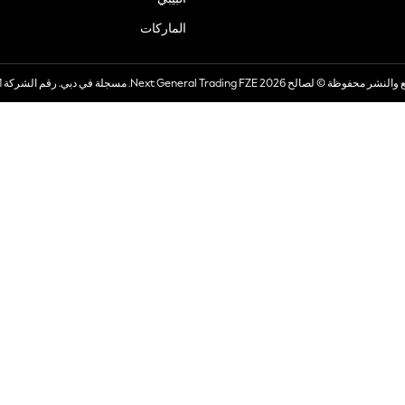
الماركات
صالح 2026 Next General Trading FZE. مسجلة في دبي. رقم الشركة 57324021