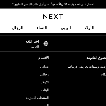
احصل على خصم بقيمة 50 ريالًا سعوديًّا على أول طلب لك عبر التطبيق*
توصيل سريع | نتكفل بدفع جميع الرسوم الجمركية*
شبكاتنا الاجتماعية
الأولاد
البيبي
النساء
الرجال
اختر اللغة
العربية
قوق القانونية
الأقسام
ية وملفات تعريف الارتباط
نسائي
كام
رجالي
الأولاد
البنات
المنتجات المنزلية
البيبي