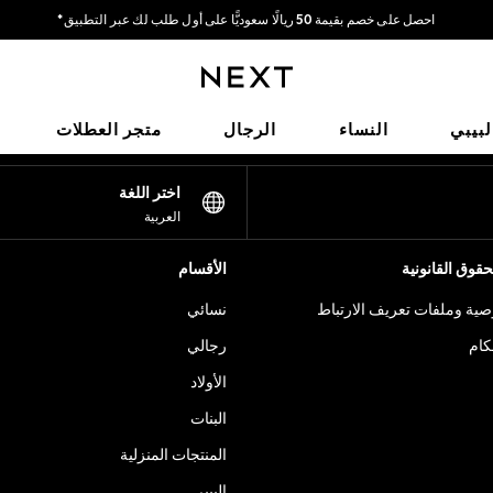
احصل على خصم بقيمة 50 ريالًا سعوديًّا على أول طلب لك عبر التطبيق*
توصيل سريع | نتكفل بدفع جميع الرسوم الجمركية*
شبكاتنا الاجتماعية
لبيبي
النساء
الرجال
متجر العطلات
اختر اللغة
العربية
قوق القانونية
الأقسام
ية وملفات تعريف الارتباط
نسائي
كام
رجالي
الأولاد
البنات
المنتجات المنزلية
البيبي