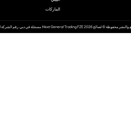
الماركات
صالح 2026 Next General Trading FZE. مسجلة في دبي. رقم الشركة 57324021