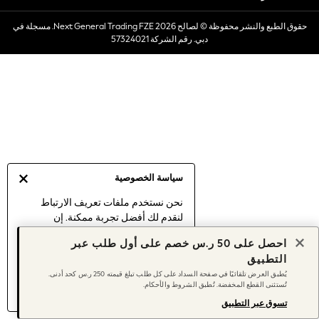
Dresses
حقوق الطبع والنشر محفوظة © لصالح 2026 Next General Trading FZE. مسجلة في
Occasionwear
دبي. رقم الشركة 57324021
Sets & Outfits
Linen Collection
Swimwear & Beachwear
Tops & T-Shirts
Sandals & Sliders
Jumpsuits & Playsuits
Shorts & Skirts
Sun Safe
سياسة الخصوصية
Sun Hats & Caps
Sunglasses
نحن نستخدم ملفات تعريف الارتباط
لنقدم لك أفضل تجربة ممكنة. إن
Women's Holiday Shop
استمرارك في استخدام موقعنا يعني
Women's Travel Styles
احصل على 50 ر.س خصم على أول طلب عبر
موافقتك على استخدامنا لملفات تعريف
Dresses
التطبيق
الارتباط.
Occasionwear
يُطبق العرض تلقائيًا في صفحة السداد على كل طلب تبلغ قيمته 250 ر.س كحد أدنى.
اكتشف المزيد
عن إدارة إعدادات ملفات
تُستثنى القطع المخفضة. تُطبق الشروط والأحكام.
Linen Collection
تعريف الارتباط (الكوكيز).
Tops & T-Shirts
تسوق عبر التطبيق