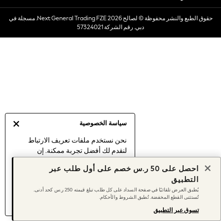
Dresses
حقوق الطبع والنشر محفوظة © لصالح 2026 Next General Trading FZE. مسجلة في
Occasionwear
دبي. رقم الشركة 57324021
Sets & Outfits
Linen Collection
Swimwear & Beachwear
Tops & T-Shirts
Sandals & Sliders
Jumpsuits & Playsuits
Shorts & Skirts
Sun Safe
سياسة الخصوصية
Sun Hats & Caps
Sunglasses
نحن نستخدم ملفات تعريف الارتباط
لنقدم لك أفضل تجربة ممكنة. إن
Women's Holiday Shop
استمرارك في استخدام موقعنا يعني
Women's Travel Styles
احصل على 50 ر.س خصم على أول طلب عبر
موافقتك على استخدامنا لملفات تعريف
Dresses
التطبيق
الارتباط.
Occasionwear
يُطبق العرض تلقائيًا في صفحة السداد على كل طلب تبلغ قيمته 250 ر.س كحد أدنى.
اكتشف المزيد
عن إدارة إعدادات ملفات
تُستثنى القطع المخفضة. تُطبق الشروط والأحكام.
Linen Collection
تعريف الارتباط (الكوكيز).
Tops & T-Shirts
تسوق عبر التطبيق