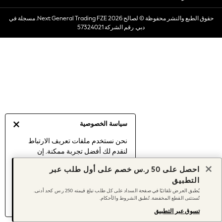
Dresses
حقوق الطبع والنشر محفوظة © لصالح 2026 Next General Trading FZE. مسجلة في
Occasionwear
دبي. رقم الشركة 57324021
Sets & Outfits
Linen Collection
Swimwear & Beachwear
Tops & T-Shirts
Sandals & Sliders
Jumpsuits & Playsuits
Shorts & Skirts
Sun Safe
سياسة الخصوصية
Sun Hats & Caps
Sunglasses
نحن نستخدم ملفات تعريف الارتباط
لنقدم لك أفضل تجربة ممكنة. إن
Women's Holiday Shop
استمرارك في استخدام موقعنا يعني
Women's Travel Styles
احصل على 50 ر.س خصم على أول طلب عبر
موافقتك على استخدامنا لملفات تعريف
Dresses
التطبيق
الارتباط.
Occasionwear
يُطبق العرض تلقائيًا في صفحة السداد على كل طلب تبلغ قيمته 250 ر.س كحد أدنى.
اكتشف المزيد
عن إدارة إعدادات ملفات
تُستثنى القطع المخفضة. تُطبق الشروط والأحكام.
Linen Collection
تعريف الارتباط (الكوكيز).
Tops & T-Shirts
تسوق عبر التطبيق