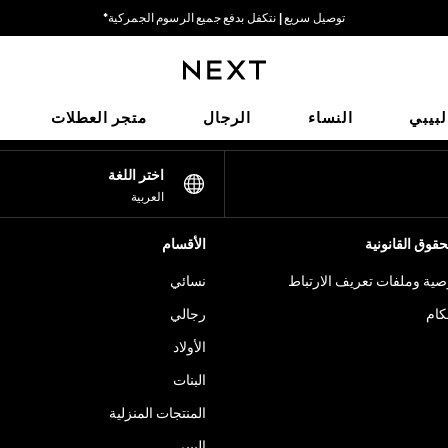
توصيل سريع | نتكفل بدفع جميع الرسوم الجمركية*
خيارات دفع مرنة وآمنة*
شبكاتنا الاجتماعية
لبيبي
النساء
الرجال
متجر العطلات
اختر اللغة
العربية
قوق القانونية
الأقسام
ية وملفات تعريف الارتباط
نسائي
كام
رجالي
الأولاد
البنات
المنتجات المنزلية
البيبي