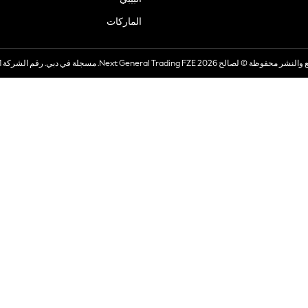
الماركات
صالح 2026 Next General Trading FZE. مسجلة في دبي. رقم الشركة 57324021