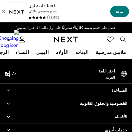
An error occurred on client
خيارات دفع مرنة وآمنة*
نحن نقبل
شبكاتنا الاجتماعية
احصل على خصم بقيمة 50 ريالًا سعوديًّا على أول طلب لك عبر التطبيق*
توصيل سريع | نتكفل بدفع جميع الرسوم الجمركية*
0
حسابي
ملابس مدرسية
البنات
الأولاد
البيبي
النساء
الرج
قم بتسجيل الدخول إلى حسابك
HOLIDAY SHOP
اختر اللغة
En
Ar
Holiday Shop
العربية
Modest Holiday Outfits
Sunset Styles
المساعدة
Summer Nightwear
Occasionwear
الخصوصية والحقوق القانونية
Girls
Girls' Holiday Shop
الأقسام
Girls' Travel Styles
خدمات أخرى
Sunset Styles