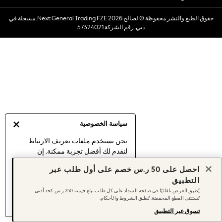
Dresses
حقوق الطبع والنشر محفوظة © لصالح 2026 Next General Trading FZE. مسجلة في
Occasionwear
دبي. رقم الشركة 57324021
Sets & Outfits
Linen Collection
Swimwear & Beachwear
Tops & T-Shirts
Sandals & Sliders
Jumpsuits & Playsuits
Shorts & Skirts
Sun Safe
سياسة الخصوصية
Sun Hats & Caps
Sunglasses
نحن نستخدم ملفات تعريف الارتباط
لنقدم لك أفضل تجربة ممكنة. إن
Women's Holiday Shop
استمرارك في استخدام موقعنا يعني
Women's Travel Styles
احصل على 50 ر.س خصم على أول طلب عبر
موافقتك على استخدامنا لملفات تعريف
Dresses
التطبيق
الارتباط.
Occasionwear
يُطبق العرض تلقائيًا في صفحة السداد على كل طلب تبلغ قيمته 250 ر.س كحد أدنى.
اكتشف المزيد
عن إدارة إعدادات ملفات
تُستثنى القطع المخفضة. تُطبق الشروط والأحكام.
Linen Collection
تعريف الارتباط (الكوكيز).
Tops & T-Shirts
تسوق عبر التطبيق