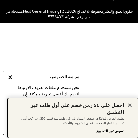
Dresses
حقوق الطبع والنشر محفوظة © لصالح 2026 Next General Trading FZE. مسجلة في
Occasionwear
دبي. رقم الشركة 57324021
Sets & Outfits
Linen Collection
Swimwear & Beachwear
Tops & T-Shirts
Sandals & Sliders
Jumpsuits & Playsuits
Shorts & Skirts
Sun Safe
سياسة الخصوصية
Sun Hats & Caps
Sunglasses
نحن نستخدم ملفات تعريف الارتباط
لنقدم لك أفضل تجربة ممكنة. إن
Women's Holiday Shop
استمرارك في استخدام موقعنا يعني
Women's Travel Styles
احصل على 50 ر.س خصم على أول طلب عبر
موافقتك على استخدامنا لملفات تعريف
Dresses
التطبيق
الارتباط.
Occasionwear
يُطبق العرض تلقائيًا في صفحة السداد على كل طلب تبلغ قيمته 250 ر.س كحد أدنى.
اكتشف المزيد
عن إدارة إعدادات ملفات
تُستثنى القطع المخفضة. تُطبق الشروط والأحكام.
Linen Collection
تعريف الارتباط (الكوكيز).
Tops & T-Shirts
تسوق عبر التطبيق