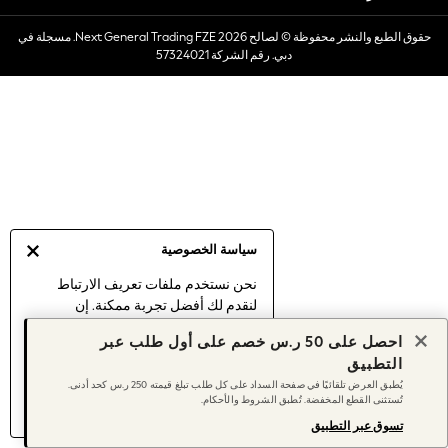
Dresses
حقوق الطبع والنشر محفوظة © لصالح 2026 Next General Trading FZE. مسجلة في
Occasionwear
دبي. رقم الشركة 57324021
Sets & Outfits
Linen Collection
Swimwear & Beachwear
Tops & T-Shirts
Sandals & Sliders
Jumpsuits & Playsuits
Shorts & Skirts
Sun Safe
سياسة الخصوصية
Sun Hats & Caps
Sunglasses
نحن نستخدم ملفات تعريف الارتباط
لنقدم لك أفضل تجربة ممكنة. إن
Women's Holiday Shop
استمرارك في استخدام موقعنا يعني
Women's Travel Styles
احصل على 50 ر.س خصم على أول طلب عبر
موافقتك على استخدامنا لملفات تعريف
Dresses
التطبيق
الارتباط.
Occasionwear
يُطبق العرض تلقائيًا في صفحة السداد على كل طلب تبلغ قيمته 250 ر.س كحد أدنى.
اكتشف المزيد
عن إدارة إعدادات ملفات
تُستثنى القطع المخفضة. تُطبق الشروط والأحكام.
Linen Collection
تعريف الارتباط (الكوكيز).
Tops & T-Shirts
تسوق عبر التطبيق