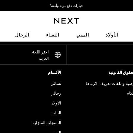
خيارات دفع مرنة وآمنة*
نحن نقبل
شبكاتنا الاجتماعية
الأولاد
البيبي
النساء
الرجال
اختر اللغة
العربية
قوق القانونية
الأقسام
ية وملفات تعريف الارتباط
نسائي
كام
رجالي
الأولاد
البنات
المنتجات المنزلية
البيبي