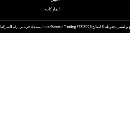
الماركات
صالح 2026 Next General Trading FZE. مسجلة في دبي. رقم الشركة 57324021