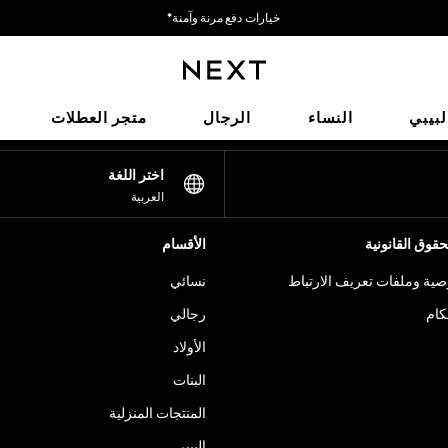
خيارات دفع مرنة وآمنة*
نحن نقبل
شبكاتنا الاجتماعية
لبيبي
النساء
الرجال
متجر العطلات
اختر اللغة
العربية
قوق القانونية
الأقسام
ية وملفات تعريف الارتباط
نسائي
كام
رجالي
الأولاد
البنات
المنتجات المنزلية
البيبي