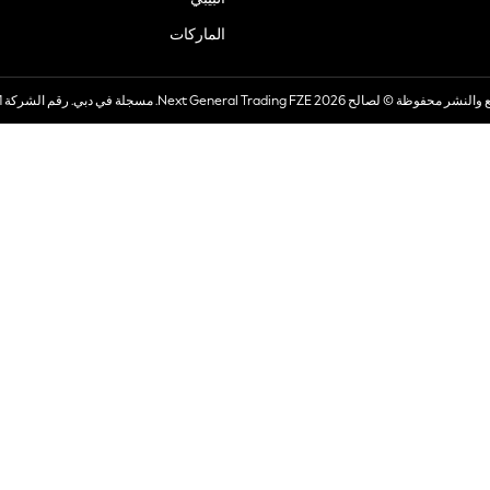
الماركات
صالح 2026 Next General Trading FZE. مسجلة في دبي. رقم الشركة 57324021