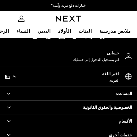
خيارات دفع مرنة وآمنة*
An error occurred on client
نحن نقبل
0
شبكاتنا الاجتماعية
ملابس مدرسية
البنات
الأولاد
البيبي
النساء
الرج
HOLIDAY SHOP
حسابي
Holiday Shop
قم بتسجيل الدخول إلى حسابك
Modest Holiday Outfits
Sunset Styles
اختر اللغة
Summer Nightwear
En
Ar
العربية
Occasionwear
Girls
المساعدة
Girls' Holiday Shop
Girls' Travel Styles
الخصوصية والحقوق القانونية
Sunset Styles
Dresses
الأقسام
Occasionwear
Sets & Outfits
خدمات أخرى