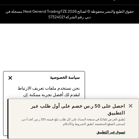
Dresses
حقوق الطبع والنشر محفوظة © لصالح 2026 Next General Trading FZE. مسجلة في
Occasionwear
دبي. رقم الشركة 57324021
Sets & Outfits
Linen Collection
Swimwear & Beachwear
Tops & T-Shirts
Sandals & Sliders
Jumpsuits & Playsuits
Shorts & Skirts
Sun Safe
سياسة الخصوصية
Sun Hats & Caps
Sunglasses
نحن نستخدم ملفات تعريف الارتباط
لنقدم لك أفضل تجربة ممكنة. إن
Women's Holiday Shop
استمرارك في استخدام موقعنا يعني
Women's Travel Styles
احصل على 50 ر.س خصم على أول طلب عبر
موافقتك على استخدامنا لملفات تعريف
Dresses
التطبيق
الارتباط.
Occasionwear
يُطبق العرض تلقائيًا في صفحة السداد على كل طلب تبلغ قيمته 250 ر.س كحد أدنى.
اكتشف المزيد
عن إدارة إعدادات ملفات
تُستثنى القطع المخفضة. تُطبق الشروط والأحكام.
Linen Collection
تعريف الارتباط (الكوكيز).
Tops & T-Shirts
تسوق عبر التطبيق