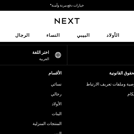
خيارات دفع مرنة وآمنة*
نحن نقبل
شبكاتنا الاجتماعية
الأولاد
البيبي
النساء
الرجال
اختر اللغة
العربية
قوق القانونية
الأقسام
ية وملفات تعريف الارتباط
نسائي
كام
رجالي
الأولاد
البنات
المنتجات المنزلية
البيبي