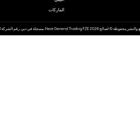
الماركات
صالح 2026 Next General Trading FZE. مسجلة في دبي. رقم الشركة 57324021