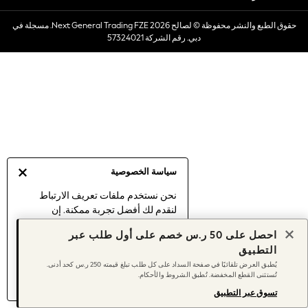
Dresses
حقوق الطبع والنشر محفوظة © لصالح 2026 Next General Trading FZE. مسجلة في
Occasionwear
دبي. رقم الشركة 57324021
Sets & Outfits
Linen Collection
Swimwear & Beachwear
Tops & T-Shirts
Sandals & Sliders
Jumpsuits & Playsuits
Shorts & Skirts
Sun Safe
سياسة الخصوصية
Sun Hats & Caps
Sunglasses
نحن نستخدم ملفات تعريف الارتباط
لنقدم لك أفضل تجربة ممكنة. إن
Women's Holiday Shop
استمرارك في استخدام موقعنا يعني
Women's Travel Styles
احصل على 50 ر.س خصم على أول طلب عبر
موافقتك على استخدامنا لملفات تعريف
Dresses
التطبيق
الارتباط.
Occasionwear
يُطبق العرض تلقائيًا في صفحة السداد على كل طلب تبلغ قيمته 250 ر.س كحد أدنى.
اكتشف المزيد
عن إدارة إعدادات ملفات
تُستثنى القطع المخفضة. تُطبق الشروط والأحكام.
Linen Collection
تعريف الارتباط (الكوكيز).
Tops & T-Shirts
تسوق عبر التطبيق