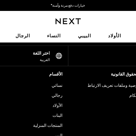
خيارات دفع مرنة وآمنة*
نحن نقبل
شبكاتنا الاجتماعية
الأولاد
البيبي
النساء
الرجال
اختر اللغة
العربية
قوق القانونية
الأقسام
ية وملفات تعريف الارتباط
نسائي
كام
رجالي
الأولاد
البنات
المنتجات المنزلية
البيبي