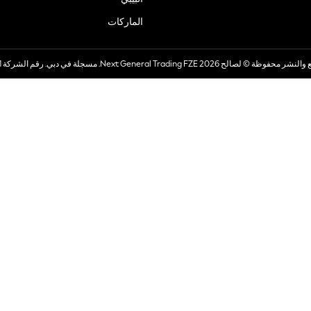
الماركات
صالح 2026 Next General Trading FZE. مسجلة في دبي. رقم الشركة 57324021