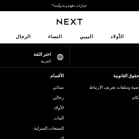
خيارات دفع مرنة وآمنة*
نحن نقبل
شبكاتنا الاجتماعية
الأولاد
البيبي
النساء
الرجال
اختر اللغة
العربية
قوق القانونية
الأقسام
ية وملفات تعريف الارتباط
نسائي
كام
رجالي
الأولاد
البنات
المنتجات المنزلية
البيبي