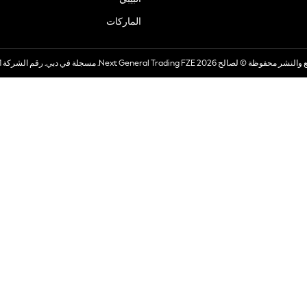
الماركات
صالح 2026 Next General Trading FZE. مسجلة في دبي. رقم الشركة 57324021