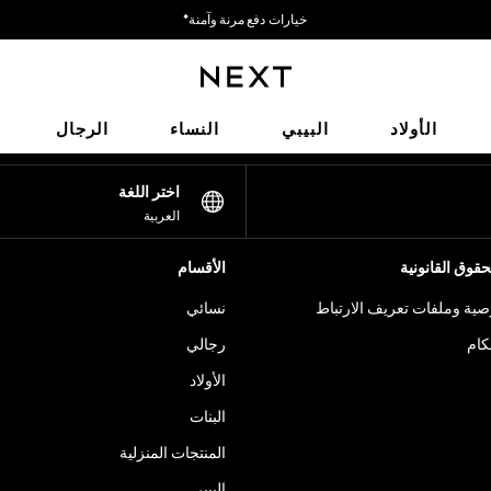
خيارات دفع مرنة وآمنة*
نحن نقبل
شبكاتنا الاجتماعية
الأولاد
البيبي
النساء
الرجال
اختر اللغة
العربية
قوق القانونية
الأقسام
ية وملفات تعريف الارتباط
نسائي
كام
رجالي
الأولاد
البنات
المنتجات المنزلية
البيبي