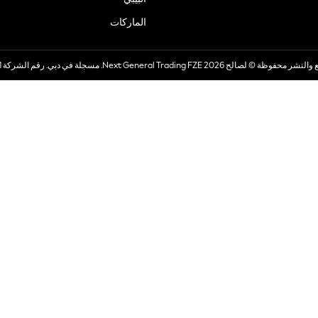
الماركات
صالح 2026 Next General Trading FZE. مسجلة في دبي. رقم الشركة 57324021