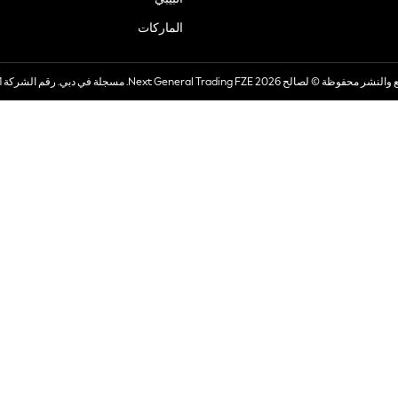
الماركات
صالح 2026 Next General Trading FZE. مسجلة في دبي. رقم الشركة 57324021