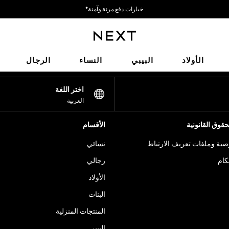
خيارات دفع مرنة وآمنة*
نحن نقبل
شبكاتنا الاجتماعية
الأولاد
البيبي
النساء
الرجال
اختر اللغة
العربية
قوق القانونية
الأقسام
ية وملفات تعريف الارتباط
نسائي
كام
رجالي
الأولاد
البنات
المنتجات المنزلية
البيبي