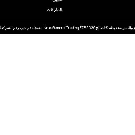
الماركات
صالح 2026 Next General Trading FZE. مسجلة في دبي. رقم الشركة 57324021