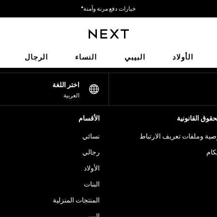
خيارات دفع مرنة وآمنة*
نحن نقبل
شبكاتنا الاجتماعية
الأولاد
البيبي
النساء
الرجال
اختر اللغة
العربية
قوق القانونية
الأقسام
ية وملفات تعريف الارتباط
نسائي
كام
رجالي
الأولاد
البنات
المنتجات المنزلية
البيبي