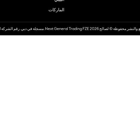
الماركات
صالح 2026 Next General Trading FZE. مسجلة في دبي. رقم الشركة 57324021