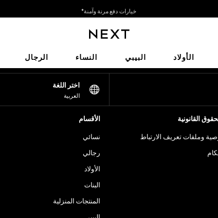
خيارات دفع مرنة وآمنة*
نحن نقبل
شبكاتنا الاجتماعية
الأولاد
البيبي
النساء
الرجال
اختر اللغة
العربية
قوق القانونية
الأقسام
ية وملفات تعريف الارتباط
نسائي
كام
رجالي
الأولاد
البنات
المنتجات المنزلية
البيبي