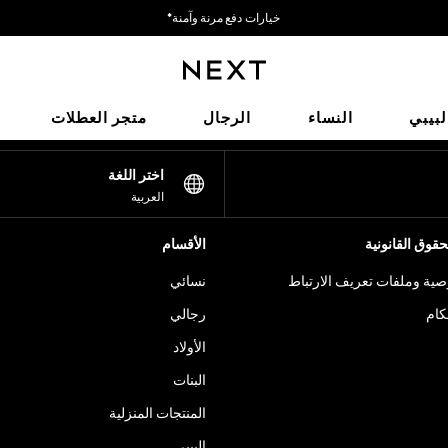
خيارات دفع مرنة وآمنة*
نحن نقبل
شبكاتنا الاجتماعية
لبيبي
النساء
الرجال
متجر العطلات
اختر اللغة
العربية
قوق القانونية
الأقسام
ية وملفات تعريف الارتباط
نسائي
كام
رجالي
الأولاد
البنات
المنتجات المنزلية
البيبي