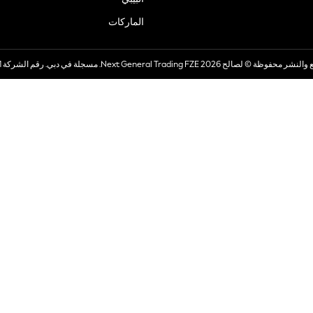
الماركات
صالح 2026 Next General Trading FZE. مسجلة في دبي. رقم الشركة 57324021