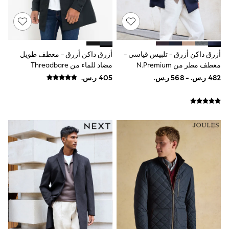
Smiggle
Eastpak
Bags & Backpacks
Caps
Belts
أزرق داكن أزرق - تلبيس قياسي -
أزرق داكن أزرق - معطف طويل
Jumpers
معطف مطر من N.Premium
مضاد للماء من Threadbare
Polo Shirts
All Girls Sports & Swimwear
T-Shirts
Bags & Backpacks
Lunchboxes
Caps
Bags
Blouses
Shirts
Polo Shirts
GIRLS
E-Gift Card
New In
New In from Next
0-2 years
3-5 years
6-8 years