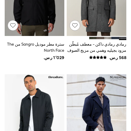
adidas
Nike
Shop All
Shoes
Coats & Jackets
Bags & Accessories
Shirts
Polo Shirts
رمادي رمادي داكن - معطف مُبطّن
سترة مطر موديل Sangro من The
Shop all
مزود بجيليه وهمي من مزيج الصوف
North Face
Shoes
بنقشة متعرجة
Coats & Jackets
Bags
Polo Shirts
Blue
Black
White
Grey
Green
Red
All Branded Schoolwear
adidas
Nike
Clarks
Start Rite