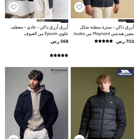
9-11 years
12-14 years
15+ years
All Clothing
Coats & Jackets
أزرق داكن - سترة مبطنة شكل
أزرق أزرق داكن - عادي - معطف
Dresses
معين هندسي Maynard من Joules
علوي Epsom من الصوف
Holiday Shop
Jeans
Jumpsuits & Playsuits
All Girl's New In
Kid's Top Picks
Top & Bottom Sets
Summer Dresses
Polka Dots
THE SET
Knitwear
Loungewear
Nightwear & Pyjamas
Occasionwear
Pants & Leggings
Schoolwear
Sets & Outfits
Shirts & Blouses
Shorts & Skirts