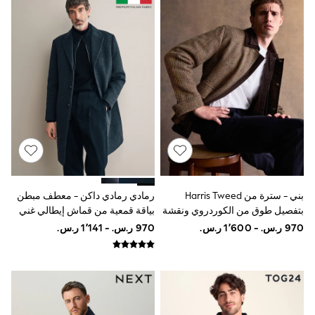
Rompers
Sandals
Swimwear
Sun Hats & Caps
Mens' Holiday Shop
Occasionwear
Shirts
Linen Collection
Polo Shirts
Tops & T-Shirts
Trousers & Chinos
Jeans
Sandals
Shorts
Swimwear
بني - سترة من Harris Tweed
رمادي رمادي داكن - معطف مبطن
Hats & Caps
بتفصيل طوق من الكوردروي ونقشة
بياقة قمعية من قماش إيطالي غني
Vests
Puppytooth
بالصوف ناعم الملمس من
Sunglasses
Signature
Beach Towels
Bags
Travel Bags
Luggage
Angel & Rocket
B by Ted Baker