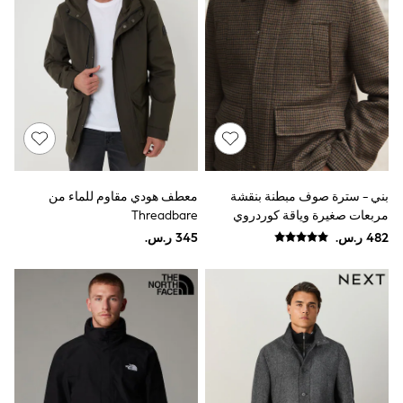
Joggers
adidas
Nike
All Girls Schoolwear
Shoes
Dresses
Trousers
Skirts
Shirts
Polo Shirts
Sweatshirts
بني - سترة صوف مبطنة بنقشة
معطف هودي مقاوم للماء من
Cardigans
مربعات صغيرة وياقة كوردروي
Threadbare
Coats & Jackets
Underwear
Socks & Tights
Multipacks
All Girls Sports & Swimwear
Trainers & Pumps
Swimwear
Tops
Leggings
Shorts
Joggers