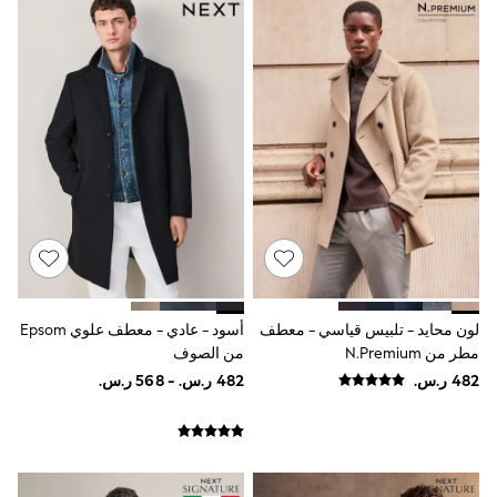
Sun Hats & Caps
Resort Styles
Boys' Holiday Shop
Boys' Travel Styles
Sunset Styles
Occasionwear
Sets & Outfits
Linen Collection
Tops & T-Shirts
Shirts
Polo Shirts
Swimwear
Shorts
Sandals & Clogs
Sun Safe
Rash Vests
لون محايد - تلبيس قياسي - معطف
أسود - عادي - معطف علوي Epsom
Sun Hats & Caps
مطر من N.Premium
من الصوف
Sunglasses
Baby Holiday Shop
Baby Summer Nightwear
Occasionwear
Dresses
Sets & Outfits