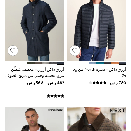
Baker by Ted Baker
Boden
Lipsy
Love & Roses
Mint Velvet
Monsoon
River Island
SCHOOWEAR
All Boys Schoolwear
Shoes
Trousers
Shorts
أزرق داكن - سترة North من Tog
أزرق داكن أزرق - معطف مُبطّن
Shirts
Polo Shirts
24
مزود بجيليه وهمي من مزيج الصوف
Sweatshirts & Jumpers
بنقشة متعرجة
Coats & Jackets
Underwear
Socks
Multipacks
All Boys Sport & Swimwear
Trainers & Pumps
Swimwear
Tops
Shorts