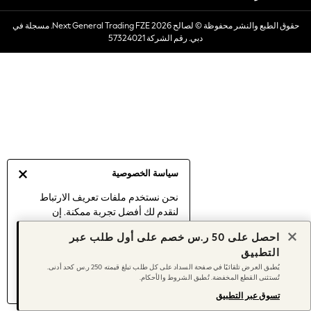
Dresses
حقوق الطبع والنشر محفوظة © لصالح 2026 Next General Trading FZE. مسجلة في
Occasionwear
دبي. رقم الشركة 57324021
Sets & Outfits
Linen Collection
Swimwear & Beachwear
Tops & T-Shirts
Sandals & Sliders
Jumpsuits & Playsuits
Shorts & Skirts
Sun Safe
سياسة الخصوصية
Sun Hats & Caps
Sunglasses
نحن نستخدم ملفات تعريف الارتباط
لنقدم لك أفضل تجربة ممكنة. إن
Women's Holiday Shop
استمرارك في استخدام موقعنا يعني
Women's Travel Styles
احصل على 50 ر.س خصم على أول طلب عبر
موافقتك على استخدامنا لملفات تعريف
Dresses
التطبيق
الارتباط.
Occasionwear
يُطبق العرض تلقائيًا في صفحة السداد على كل طلب تبلغ قيمته 250 ر.س كحد أدنى.
اكتشف المزيد
عن إدارة إعدادات ملفات
تُستثنى القطع المخفضة. تُطبق الشروط والأحكام.
Linen Collection
تعريف الارتباط (الكوكيز).
Tops & T-Shirts
تسوق عبر التطبيق