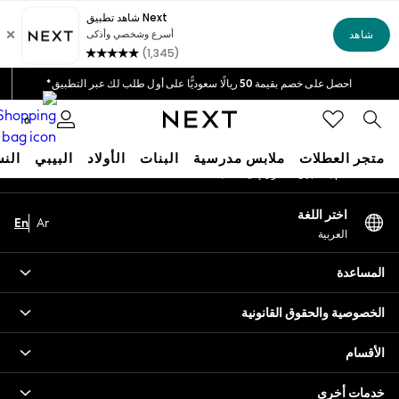
An error occurred on client
خيارات دفع مرنة وآمنة*
نحن نقبل
شبكاتنا الاجتماعية
احصل على خصم بقيمة 50 ريالًا سعوديًّا على أول طلب لك عبر التطبيق*
توصيل سريع | نتكفل بدفع جميع الرسوم الجمركية*
0
حسابي
متجر العطلات
ملابس مدرسية
البنات
الأولاد
البيبي
النس
قم بتسجيل الدخول إلى حسابك
HOLIDAY SHOP
اختر اللغة
En
Ar
Holiday Shop
العربية
Modest Holiday Outfits
Sunset Styles
المساعدة
Summer Nightwear
Occasionwear
الخصوصية والحقوق القانونية
Girls
Girls' Holiday Shop
الأقسام
Girls' Travel Styles
خدمات أخرى
Sunset Styles