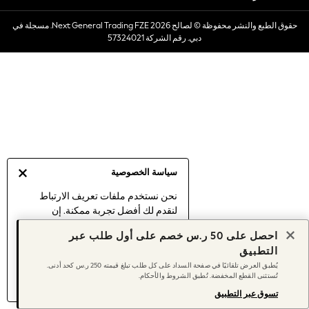
Dresses
حقوق الطبع والنشر محفوظة © لصالح 2026 Next General Trading FZE. مسجلة في
Occasionwear
دبي. رقم الشركة 57324021
Sets & Outfits
Linen Collection
Swimwear & Beachwear
Tops & T-Shirts
Sandals & Sliders
Jumpsuits & Playsuits
Shorts & Skirts
Sun Safe
سياسة الخصوصية
Sun Hats & Caps
Sunglasses
نحن نستخدم ملفات تعريف الارتباط
لنقدم لك أفضل تجربة ممكنة. إن
Women's Holiday Shop
استمرارك في استخدام موقعنا يعني
Women's Travel Styles
احصل على 50 ر.س خصم على أول طلب عبر
موافقتك على استخدامنا لملفات تعريف
Dresses
التطبيق
الارتباط.
Occasionwear
يُطبق العرض تلقائيًا في صفحة السداد على كل طلب تبلغ قيمته 250 ر.س كحد أدنى.
اكتشف المزيد
عن إدارة إعدادات ملفات
تُستثنى القطع المخفضة. تُطبق الشروط والأحكام.
Linen Collection
تعريف الارتباط (الكوكيز).
Tops & T-Shirts
تسوق عبر التطبيق