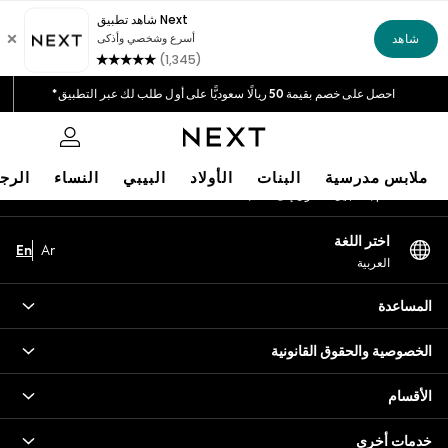
An error occurred on client
خيارات دفع مرنة وآمنة*
نحن نقبل
شبكاتنا الاجتماعية
احصل على خصم بقيمة 50 ريالًا سعوديًّا على أول طلب لك عبر التطبيق*
توصيل سريع | نتكفل بدفع جميع الرسوم الجمركية*
0
حسابي
ملابس مدرسية
البنات
الأولاد
البيبي
النساء
الرج
قم بتسجيل الدخول إلى حسابك
HOLIDAY SHOP
اختر اللغة
En
Ar
Holiday Shop
العربية
Modest Holiday Outfits
Sunset Styles
المساعدة
Summer Nightwear
Occasionwear
الخصوصية والحقوق القانونية
Girls
Girls' Holiday Shop
الأقسام
Girls' Travel Styles
خدمات أخرى
Sunset Styles