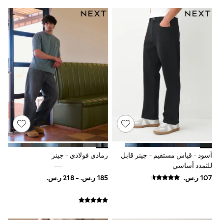
Baker by Ted Baker
Boden
Lipsy
Love & Roses
Mint Velvet
Monsoon
River Island
SCHOOWEAR
All Boys Schoolwear
Shoes
Trousers
Shorts
Shirts
Polo Shirts
Sweatshirts & Jumpers
Coats & Jackets
Underwear
أسود - قياس مستقيم - جينز قابل
رمادي فولاذي - جينز
Socks
للتمدد أساسي
Multipacks
All Boys Sport & Swimwear
Trainers & Pumps
Swimwear
Tops
Shorts