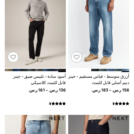
adidas
Nike
Shop All
Shoes
Coats & Jackets
Bags & Accessories
Shirts
Polo Shirts
Shop all
Shoes
Coats & Jackets
Bags
Polo Shirts
Blue
أزرق متوسط - قياس مستقيم - جينز
أسود سادة - تلبيس ضيق - جينز
Black
دنيم أصلي قابل للتمدد
قابل للتمدد كلاسيكي
White
Grey
Green
Red
All Branded Schoolwear
adidas
Nike
Clarks
Start Rite