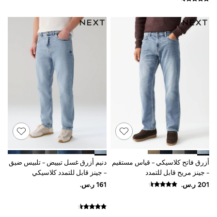
Rompers
Sandals
Swimwear
Sun Hats & Caps
Mens' Holiday Shop
Occasionwear
Shirts
Linen Collection
Polo Shirts
Tops & T-Shirts
Trousers & Chinos
Jeans
Sandals
Shorts
Swimwear
Hats & Caps
Vests
Sunglasses
أزرق فاتح كلاسيكي - قياس مستقيم
دنيم أزرق غسل تبييض - تلبيس ضيق
Beach Towels
- جينز مريح قابل للتمدد
- جينز قابل للتمدد كلاسيكي
Bags
Travel Bags
Luggage
Angel & Rocket
B by Ted Baker