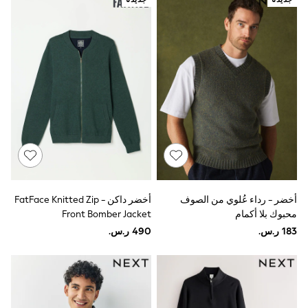
Sun Hats & Caps
Resort Styles
Boys' Holiday Shop
Boys' Travel Styles
Sunset Styles
Occasionwear
Sets & Outfits
Linen Collection
Tops & T-Shirts
Shirts
Polo Shirts
Swimwear
Shorts
Sandals & Clogs
Sun Safe
أخضر - رداء عُلوي من الصوف
أخضر داكن - FatFace Knitted Zip
Rash Vests
محبوك بلا أكمام
Front Bomber Jacket
Sun Hats & Caps
Sunglasses
Baby Holiday Shop
Baby Summer Nightwear
Occasionwear
Dresses
Sets & Outfits