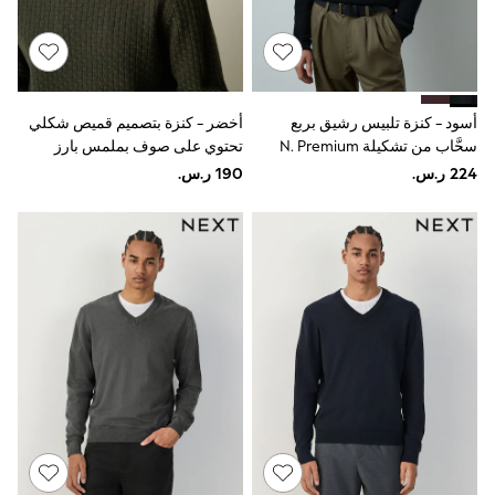
Joggers
adidas
Nike
All Girls Schoolwear
Shoes
أسود - كنزة تلبيس رشيق بربع
أخضر - كنزة بتصميم قميص شكلي
Dresses
Trousers
سحَّاب من تشكيلة N. Premium
تحتوي على صوف بملمس بارز
Skirts
Shirts
Polo Shirts
Sweatshirts
Cardigans
Coats & Jackets
Underwear
Socks & Tights
Multipacks
All Girls Sports & Swimwear
Trainers & Pumps
Swimwear
Tops
Leggings
Shorts
Joggers