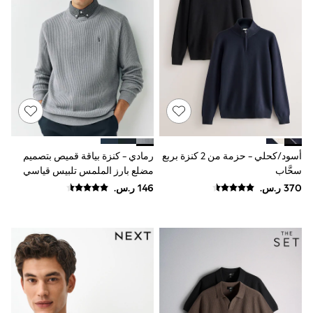
Rompers
Sandals
Swimwear
Sun Hats & Caps
Mens' Holiday Shop
Occasionwear
Shirts
Linen Collection
Polo Shirts
Tops & T-Shirts
Trousers & Chinos
Jeans
أسود/كحلي - حزمة من 2 كنزة بربع
رمادي - كنزة بياقة قميص بتصميم
Sandals
سحَّاب
مضلع بارز الملمس تلبيس قياسي
Shorts
Swimwear
Hats & Caps
Vests
Sunglasses
Beach Towels
Bags
Travel Bags
Luggage
Angel & Rocket
B by Ted Baker