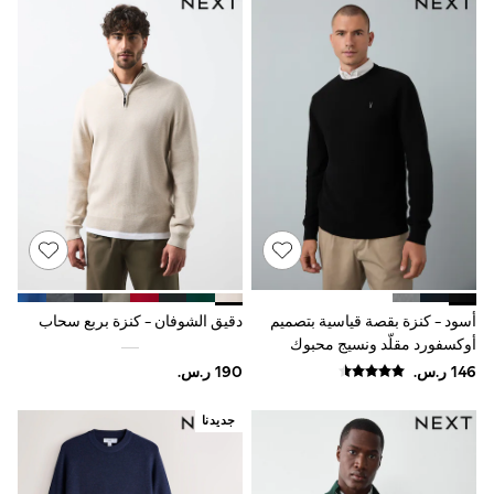
9-11 years
12-14 years
15+ years
All Clothing
Coats & Jackets
Dresses
Holiday Shop
Jeans
Jumpsuits & Playsuits
All Girl's New In
Kid's Top Picks
Top & Bottom Sets
Summer Dresses
Polka Dots
THE SET
World Cup
أسود - كنزة بقصة قياسية بتصميم
دقيق الشوفان - كنزة بربع سحاب
Knitwear
أوكسفورد مقلّد ونسيج محبوك
Loungewear
بملمس بارز
Nightwear & Pyjamas
Occasionwear
جديدنا
Pants & Leggings
Schoolwear
Sets & Outfits
Shirts & Blouses