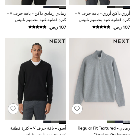
adidas
Nike
أزرق داكن أزرق - ياقة حرف V -
رمادي رمادي داكن - ياقة حرف V -
Shop All
Shoes
كنزة قطنية غنية بتصميم تلبيس
كنزة قطنية غنية بتصميم تلبيس
Coats & Jackets
قياسي
قياسي
Bags & Accessories
Shirts
Polo Shirts
Shop all
Shoes
Coats & Jackets
Bags
Polo Shirts
Blue
Black
White
Grey
Green
Red
All Branded Schoolwear
adidas
Nike
Clarks
رمادي - Regular Fit Textured
أسود - ياقة حرف V - كنزة قطنية
Start Rite
Quarter Zip Jumper
غنية بتصميم تلبيس قياسي