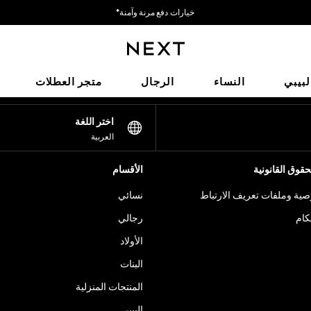
خيارات دفع مرنة وآمنة*
نحن نقبل
شبكاتنا الاجتماعية
لبيبي
النساء
الرجال
متجر العطلات
اختر اللغة
العربية
قوق القانونية
الأقسام
ية وملفات تعريف الارتباط
نسائي
كام
رجالي
الأولاد
البنات
المنتجات المنزلية
البيبي