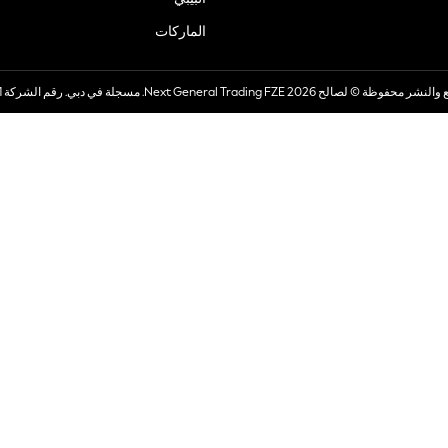
الماركات
صالح 2026 Next General Trading FZE. مسجلة في دبي. رقم الشركة 57324021