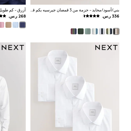
Boys' Travel Styles
Sunset Styles
بني/أسود/محايد - حزمة من 3 قمصان جيرسيه بكم قصير وياقة صغيرة
Occasionwear
Sets & Outfits
Linen Collection
Tops & T-Shirts
Shirts
Polo Shirts
Swimwear
Shorts
Sandals & Clogs
Sun Safe
Rash Vests
Sun Hats & Caps
Sunglasses
Baby Holiday Shop
Baby Summer Nightwear
Occasionwear
Dresses
Sets & Outfits
Rompers
Sandals
Swimwear
Sun Hats & Caps