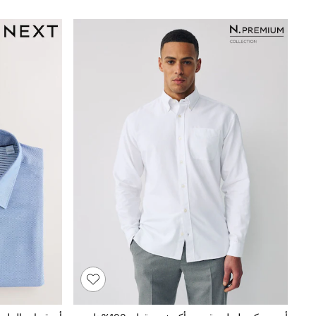
Shoes
Coats & Jackets
Bags & Accessories
Shirts
Polo Shirts
Shop all
Shoes
Coats & Jackets
Bags
Polo Shirts
Blue
Black
White
Grey
Green
Red
All Branded Schoolwear
adidas
Nike
Clarks
Start Rite
Smiggle
Eastpak
Bags & Backpacks