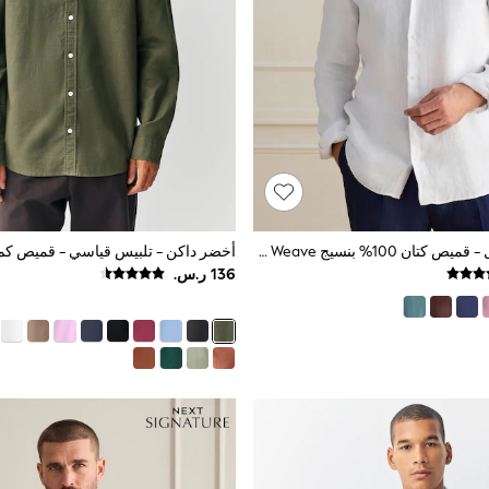
أبيض - كم طويل - قميص كتان 100% بنسيج Basket Weave من Signature