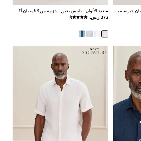
أزرق وأبيض ورمادي - حزمة من 3 قمصان جيرسيه بكم قصير وياقة صغيرة
متعدد الألوان - تلبيس ضيق - حزمة من 3 قمصان أكسفورد أنيقة بأساور فردية سهلة العناية