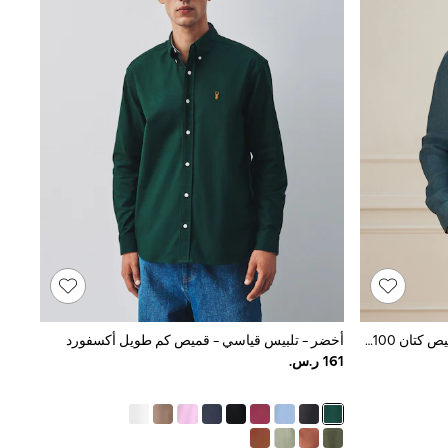
أزرق على أخضر أزرق - كم طويل - قميص كتان 100% بنسيج Basket Weave من Signature
أخضر - تلبيس قياسي - قميص كم طويل أكسفورد