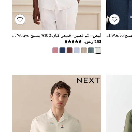
أزرق - كم قصير - قميص كتان 100% بنسيج Basket Weave من Signature
أبيض - كم قصير - قميص كتان 100% بنسيج Basket Weave من Signature