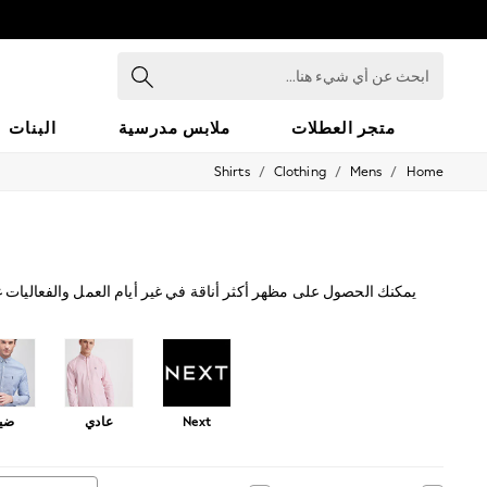
ابحث
عن
أي
شيء
متجر العطلات
ملابس مدرسية
البنات
هنا...
/
/
/
Shirts
Clothing
Mens
Home
HOLIDAY SHOP
Holiday Shop
Modest Holiday Outfits
Sunset Styles
Summer Nightwear
Occasionwear
يمكنك الحصول على مظهر أكثر أناقة في غير أيام العمل والفعاليات 
Girls
المربعات والسادة، فضلاً عن مجموعة متنوعة من الألوان والتصميما
Girls' Holiday Shop
Girls' Travel Styles
Sunset Styles
Dresses
Occasionwear
Next
عادي
ضي
Sets & Outfits
Linen Collection
Swimwear & Beachwear