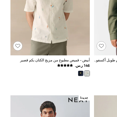
أخضر داكن - تلبيس قياسي - قميص كم طويل أكسفورد
أبيض - قميص مطبوع من مزيج الكتان بكم قصير
جديدنا