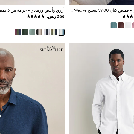
أزرق - كم طويل - قميص كتان 100% بنسيج Basket Weave من Signature