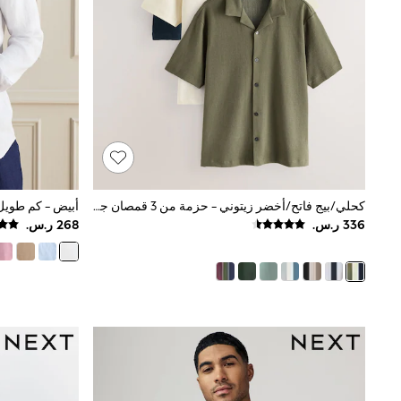
Love & Roses
Mint Velvet
Monsoon
River Island
SCHOOWEAR
All Boys Schoolwear
Shoes
Trousers
Shorts
Shirts
Polo Shirts
Sweatshirts & Jumpers
كحلي/بيج فاتح/أخضر زيتوني - حزمة من 3 قمصان جيرسيه بكم قصير وياقة صغيرة
Coats & Jackets
Underwear
Socks
Multipacks
All Boys Sport & Swimwear
Trainers & Pumps
Swimwear
Tops
Shorts
Joggers
adidas
Nike