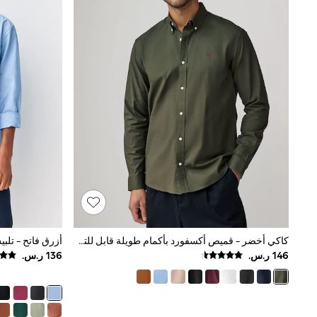
All Girls Schoolwear
Shoes
Dresses
Trousers
Skirts
Shirts
Polo Shirts
Sweatshirts
Cardigans
Coats & Jackets
Underwear
Socks & Tights
Multipacks
All Girls Sports & Swimwear
Trainers & Pumps
Swimwear
Tops
Leggings
كاكي أخضر - قميص أكسفورد بأكمام طويلة قابل للتمدد
أزرق فاتح - تل
Shorts
Joggers
adidas
Nike
Shop All