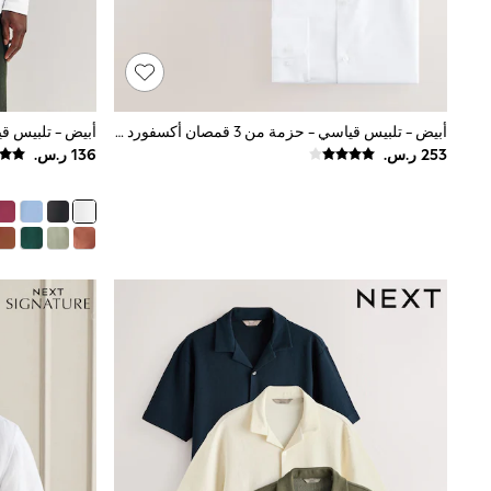
Mens' Holiday Shop
Occasionwear
Shirts
Linen Collection
Polo Shirts
Tops & T-Shirts
أبيض - تلبيس قياسي - حزمة من 3 قمصان أكسفورد أنيقة بأساور فردية سهلة العناية
أبيض - تلبيس ق
Trousers & Chinos
Jeans
Sandals
Shorts
Swimwear
Hats & Caps
Vests
Sunglasses
Beach Towels
Bags
Travel Bags
Luggage
Angel & Rocket
B by Ted Baker
Baker by Ted Baker
Boden
Lipsy