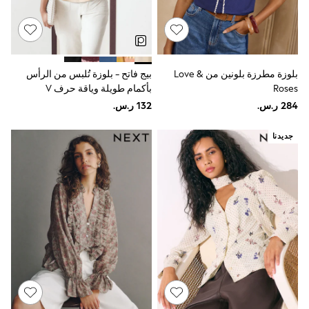
Baker by Ted Baker
Boden
Lipsy
Love & Roses
Mint Velvet
Monsoon
بلوزة مطرزة بلونين من Love &
بيج فاتح - بلوزة تُلبس من الرأس
River Island
Roses
بأكمام طويلة وياقة حرف V
SCHOOWEAR
All Boys Schoolwear
Shoes
جديدنا
Trousers
Shorts
Shirts
Polo Shirts
Sweatshirts & Jumpers
Coats & Jackets
Underwear
Socks
Multipacks
All Boys Sport & Swimwear
Trainers & Pumps
Swimwear
Tops
Shorts