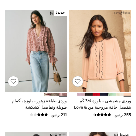
Smiggle
Eastpak
جديدنا
Bags & Backpacks
Caps
Belts
Jumpers
Polo Shirts
All Girls Sports & Swimwear
T-Shirts
Bags & Backpacks
Lunchboxes
Caps
Bags
Blouses
Shirts
Polo Shirts
GIRLS
وردي مشمشي - بلوزة 3/4 كُم
وردي طباعة زهور - بلوزة بأكمام
E-Gift Card
بتفصيل حافة مروحية من Love &
طويلة وتفاصيل كشكشة
New In
Roses
New In from Next
0-2 years
3-5 years
6-8 years
جديدنا