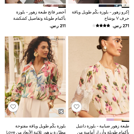
Joggers
adidas
إكرو زهور - بلوزة بكُم طويل وياقة
أخضر فاتح طبعة زهور - بلوزة
Nike
حرف V بوشاح
بأكمام طويلة وتفاصيل كشكشة
All Girls Schoolwear
Shoes
Dresses
Trousers
Skirts
Shirts
Polo Shirts
Sweatshirts
Cardigans
Coats & Jackets
Underwear
Socks & Tights
Multipacks
All Girls Sports & Swimwear
Trainers & Pumps
Swimwear
Tops
Leggings
Shorts
طبعة زهور ضبابية - بلوزة دانتيل
بلوزة بكُم طويل وياقة مفتوحة
Joggers
بأكمام طويلة وأزرار أمامية من
مطرَّزة بزهور ثلاثية الأبعاد من Love