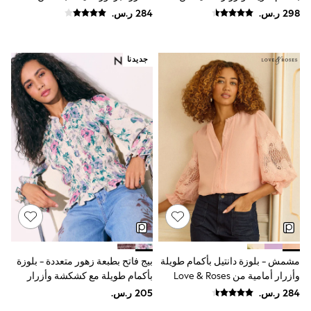
adidas
& Roses
Love & Roses
Nike
Shop All
Shoes
Coats & Jackets
جديدنا
Bags & Accessories
Shirts
Polo Shirts
Shop all
Shoes
Coats & Jackets
Bags
Polo Shirts
Blue
Black
White
Grey
Green
Red
All Branded Schoolwear
مشمش - بلوزة دانتيل بأكمام طويلة
بيج فاتح بطبعة زهور متعددة - بلوزة
adidas
وأزرار أمامية من Love & Roses
بأكمام طويلة مع كشكشة وأزرار
Nike
أمامية
Clarks
Start Rite