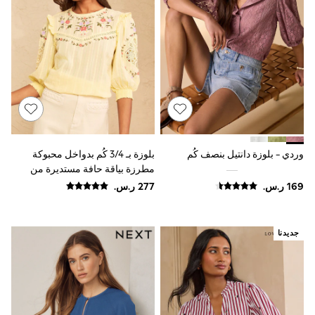
Sun Hats & Caps
Resort Styles
Boys' Holiday Shop
Boys' Travel Styles
Sunset Styles
Occasionwear
Sets & Outfits
Linen Collection
Tops & T-Shirts
Shirts
Polo Shirts
وردي - بلوزة دانتيل بنصف كُم
بلوزة بـ 3/4 كُم بدواخل محبوكة
Swimwear
مطرزة بياقة حافة مستديرة من
Shorts
Sandals & Clogs
Love & Roses
Sun Safe
Rash Vests
Sun Hats & Caps
جديدنا
Sunglasses
Baby Holiday Shop
Baby Summer Nightwear
Occasionwear
Dresses
Sets & Outfits