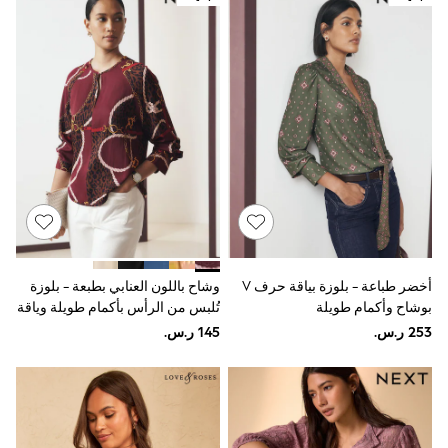
Sets & Outfits
Linen Collection
Swimwear & Beachwear
Tops & T-Shirts
Sandals & Sliders
Jumpsuits & Playsuits
Shorts & Skirts
Sun Safe
Sun Hats & Caps
Sunglasses
Women's Holiday Shop
Women's Travel Styles
Dresses
Occasionwear
Linen Collection
أخضر طباعة - بلوزة بياقة حرف V
وشاح باللون العنابي بطبعة - بلوزة
Tops & T-Shirts
بوشاح وأكمام طويلة
تُلبس من الرأس بأكمام طويلة وياقة
Cover Ups & Kaftans
Sandals
حرف V
Swimwear
Jumpsuits & Playsuits
Beachwear
Skirts
Trousers
Sunglasses