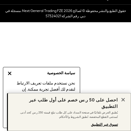
Dresses
حقوق الطبع والنشر محفوظة © لصالح 2026 Next General Trading FZE. مسجلة في
Occasionwear
دبي. رقم الشركة 57324021
Sets & Outfits
Linen Collection
Swimwear & Beachwear
Tops & T-Shirts
Sandals & Sliders
Jumpsuits & Playsuits
Shorts & Skirts
Sun Safe
سياسة الخصوصية
Sun Hats & Caps
Sunglasses
نحن نستخدم ملفات تعريف الارتباط
لنقدم لك أفضل تجربة ممكنة. إن
Women's Holiday Shop
استمرارك في استخدام موقعنا يعني
Women's Travel Styles
احصل على 50 ر.س خصم على أول طلب عبر
موافقتك على استخدامنا لملفات تعريف
Dresses
التطبيق
الارتباط.
Occasionwear
يُطبق العرض تلقائيًا في صفحة السداد على كل طلب تبلغ قيمته 250 ر.س كحد أدنى.
اكتشف المزيد
عن إدارة إعدادات ملفات
تُستثنى القطع المخفضة. تُطبق الشروط والأحكام.
Linen Collection
تعريف الارتباط (الكوكيز).
Tops & T-Shirts
تسوق عبر التطبيق